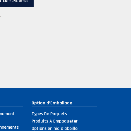
BTENIR UNE OFFRE
,
Option d’Emballage
nnement
Types De Paquets
Produits A Empaqueter
onnements
Options en nid d'abeille