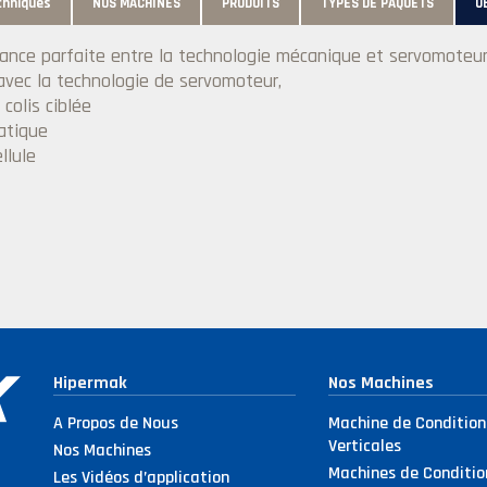
chniques
NOS MACHINES
PRODUITS
TYPES DE PAQUETS
O
nce parfaite entre la technologie mécanique et servomoteur
vec la technologie de servomoteur,
colis ciblée
atique
llule
Hipermak
Nos Machines
A Propos de Nous
Machine de Conditio
Verticales
Nos Machines
Machines de Conditi
Les Vidéos d’application