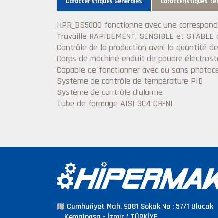
Caractéristiques Générales
Caractéristiques Te
HPR_BS5000 fonctionne avec une corresponda
Travaille RAPIDEMENT, SENSIBLE et STABLE a
Contrôle de la production avec la quantité de 
Corps de machine enduit de poudre électrost
Capable de fonctionner avec ou sans photoce
Système de contrôle de température PID
Système de contrôle d’alarme
Tube de formage AISI 304 CR-NI
Cumhuriyet Mah. 9081 Sokak No : 57/1 Ulucak
Kemalpaşa - İzmir / TÜRKİYE