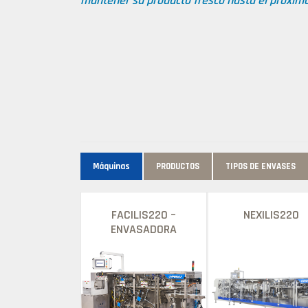
mantener su producto fresco hasta el próximo
Máquinas
PRODUCTOS
TIPOS DE ENVASES
FACILIS220 –
NEXILIS220
ENVASADORA
DOYPACK
PREFABRICADA