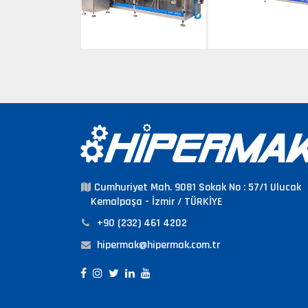
Cumhuriyet Mah. 9081 Sokak No : 57/1 Ulucak
Kemalpaşa - İzmir / TÜRKİYE
+90 (232) 461 4202
hipermak@hipermak.com.tr