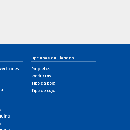
Opciones de Llenado
verticales
Paquetes
Productos
Tipo de bola
do
Tipo de caja
e
quina
e
quina