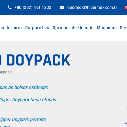
+90 (232) 461 4202
hipermak@hipermak.com.tr
na de inicio
Corporativo
Opciones de Llenado
Maquinas
Ser
O DOYPACK
oypack
ipos de bolsas estándar.
Zipper Doypack tiene etapas
 Zipper Doypack permite