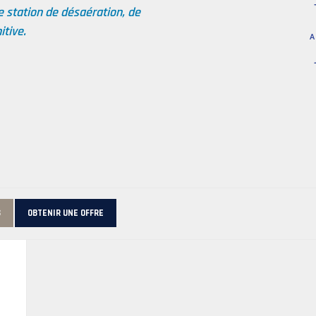
 station de désaération, de
itive.
S
OBTENIR UNE OFFRE