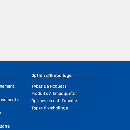
Option d’Emballage
nnement
Types De Paquets
Produits A Empaqueter
onnements
Options en nid d'abeille
Types d'emballage
e
ssage