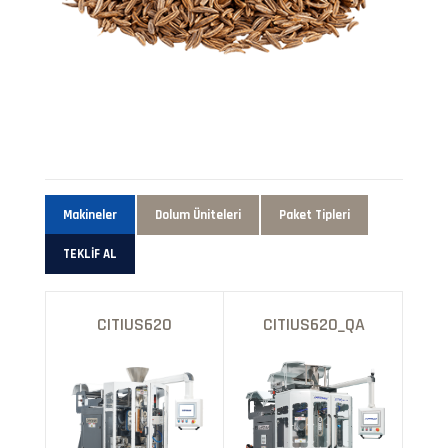
Makineler
Dolum Üniteleri
Paket Tipleri
TEKLİF AL
CITIUS620
CITIUS620_QA